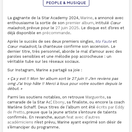
PEOPLE & MUSIQUE
La gagnante de la Star Academy 2024,
Marine
, a annoncé avec
enthousiasme la sortie de son
premier album
, intitulé
Cœur
maladroit
, prévue pour le
27 juin 2025
. Le disque est d’ores et
déjà disponible en
précommande
.
Après le succès de ses deux premiers singles,
Ma Faute
et
Cœur maladroit
, la chanteuse confirme son ascension. Le
dernier titre, très personnel, aborde le mal d’amour avec des
paroles sensibles et une mélodie pop accrocheuse : un
véritable tube sur les réseaux sociaux.
Sur Instagram, Marine a partagé sa joie :
« Ça y est !! Mon 1er album sort le 27 juin !! J’en reviens pas
omg J’ai trop hâte !! Merci à tous pour votre soutien depuis le
début. »
Parmi les soutiens notables, on retrouve
Marguerite
, sa
camarade de la Star Ac’,
Ebony
, sa finaliste, ou encore la coach
Marlène Schaff. Deux titres de l’album ont été
écrits par Eddy
de Pretto
, preuve que la jeune artiste s’entoure de talents
confirmés. En revanche, aucun
feat avec d’autres
académiciens
n’est prévu, Marine ayant exprimé son désir de
s’émanciper du programme.