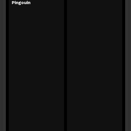
Pingouin
LN MATIN
07 août 2026
Destinations : La baie d'Ha-Long
ECOUTER