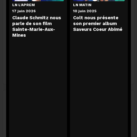
LN L'APREM
LN MATIN
17 juin 2026
10 juin 2025
LN Radio Megamix
L'essentiel de l'info
Claude Schmitz nous
Colt nous présente
parle de son film
son premier album
calendar_today
calendar_today
il y a 5 jours
aujourd'hui
Sainte-Marie-Aux-
Saveurs Coeur Abimé
podcasts
podcasts
13 podcasts
4 podcasts
Mines
L'agenda
calendar_today
aujourd'hui
podcasts
24 podcasts