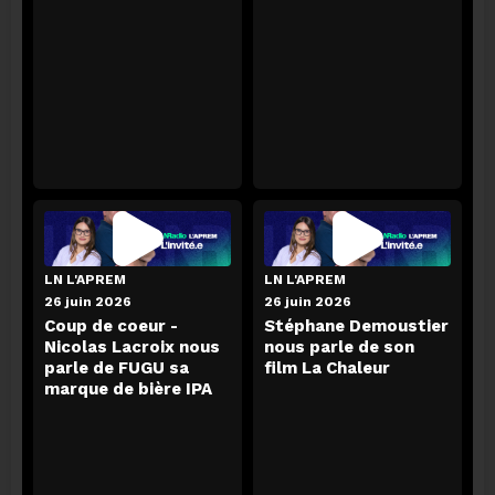
LN MATIN
06 août 2026
LN L'APREM
LN L'APREM
Actu people avec Jean-Pierre Tordeur
26 juin 2026
26 juin 2026
Coup de coeur -
Stéphane Demoustier
ECOUTER
Nicolas Lacroix nous
nous parle de son
parle de FUGU sa
film La Chaleur
marque de bière IPA