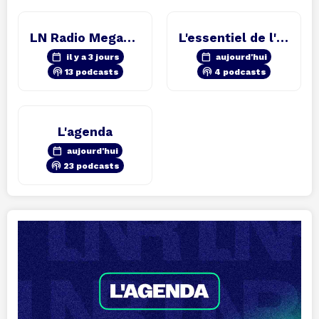
LN Radio Megamix
L'essentiel de l'info
calendar_today
calendar_today
il y a 3 jours
aujourd'hui
podcasts
podcasts
13 podcasts
4 podcasts
L'agenda
calendar_today
aujourd'hui
podcasts
23 podcasts