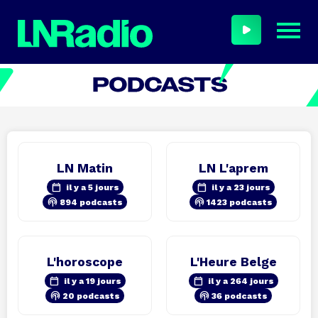
LN Matin
LN L'aprem
calendar_today
calendar_today
il y a 5 jours
il y a 23 jours
podcasts
podcasts
894 podcasts
1423 podcasts
L'horoscope
L'Heure Belge
calendar_today
calendar_today
il y a 19 jours
il y a 264 jours
podcasts
podcasts
20 podcasts
36 podcasts