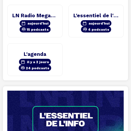
LN Radio Megamix
L'essentiel de l'info
calendar_today
calendar_today
aujourd'hui
aujourd'hui
podcasts
podcasts
15 podcasts
4 podcasts
L'agenda
calendar_today
il y a 2 jours
podcasts
24 podcasts