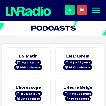
LN Matin
LN L'aprem
calendar_today
calendar_today
il y a 2 jours
il y a 27 jours
podcasts
podcasts
908 podcasts
1423 podcasts
L'horoscope
L'Heure Belge
calendar_today
calendar_today
il y a 23 jours
il y a 268 jours
podcasts
podcasts
20 podcasts
36 podcasts