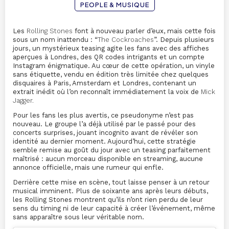
PEOPLE & MUSIQUE
Les
Rolling Stones
font à nouveau parler d’eux, mais cette fois
sous un nom inattendu : “
The Cockroaches
”. Depuis plusieurs
jours, un mystérieux teasing agite les fans avec des affiches
aperçues à
Londres
, des QR codes intrigants et un compte
Instagram énigmatique. Au cœur de cette opération, un vinyle
sans étiquette, vendu en édition très limitée chez quelques
disquaires à
Paris
,
Amsterdam
et Londres, contenant un
extrait inédit où l’on reconnaît immédiatement la voix de
Mick
Jagger
.
Pour les fans les plus avertis, ce pseudonyme n’est pas
nouveau. Le groupe l’a déjà utilisé par le passé pour des
concerts surprises, jouant incognito avant de révéler son
identité au dernier moment. Aujourd’hui, cette stratégie
semble remise au goût du jour avec un teasing parfaitement
maîtrisé : aucun morceau disponible en streaming, aucune
annonce officielle, mais une rumeur qui enfle.
Derrière cette mise en scène, tout laisse penser à un retour
musical imminent. Plus de soixante ans après leurs débuts,
les
Rolling Stones
montrent qu’ils n’ont rien perdu de leur
sens du timing ni de leur capacité à créer l’événement, même
sans apparaître sous leur véritable nom.