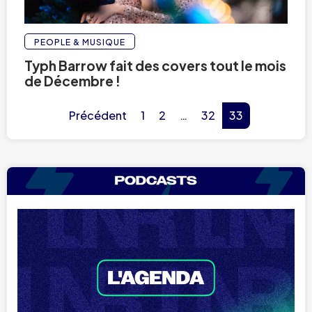
PEOPLE & MUSIQUE
Typh Barrow fait des covers tout le mois
de Décembre !
Précédent
1
2
…
32
33