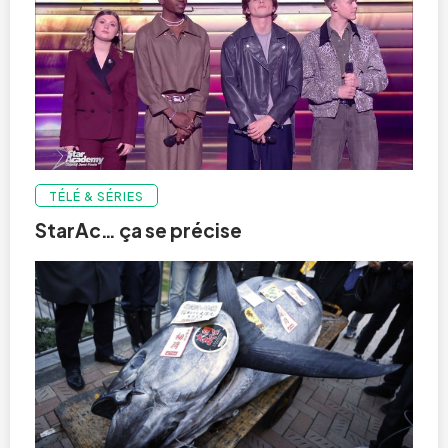
TÉLÉ & SÉRIES
StarAc… ça se précise