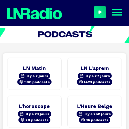
LN Matin
LN L'aprem
calendar_today
calendar_today
il y a 2 jours
il y a 27 jours
podcasts
podcasts
908 podcasts
1423 podcasts
L'horoscope
L'Heure Belge
calendar_today
calendar_today
il y a 23 jours
il y a 268 jours
podcasts
podcasts
20 podcasts
36 podcasts