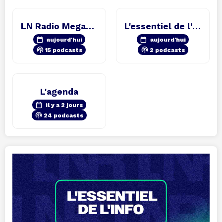
LN Radio Megamix
L'essentiel de l'info
calendar_today
calendar_today
aujourd'hui
aujourd'hui
podcasts
podcasts
15 podcasts
2 podcasts
L'agenda
calendar_today
il y a 2 jours
podcasts
24 podcasts