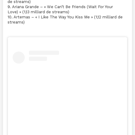
de streams)
9. Ariana Grande – « We Can’t Be Friends (Wait For Your
Love) » (1,13 milliard de streams)
10. Artemas – « I Like The Way You Kiss Me » (1,12 milliard de
streams)