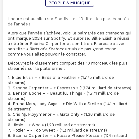
PEOPLE & MUSIQUE
L’heure est au bilan sur Spotify : les 10 titres les plus écoutés
de l’année !
Alors que l’année s’achève, voici le palmarès des chansons qui
ont marqué 2024 sur Spotify. Et surprise, Billie Eilish a réussi
à détrôner Sabrina Carpenter et son titre « Espresso » avec
son titre
« Birds of a Feather »
mais de pas grand chose
comme vous allez pouvoir le constater.
Découvrez le classement complet des 10 morceaux les plus
streamés sur la plateforme :
1. Billie Eilish – « Birds of a Feather » (1,775 milliard de
streams)
2. Sabrina Carpenter – « Espresso » (1,774 milliard de streams)
3. Benson Boone – « Beautiful Things » (1,771 milliard de
streams)
4. Bruno Mars, Lady Gaga – « Die With a Smile » (1,41 milliard
de streams)
5. Cris Mj, Floyymenor – « Gata Only » (1,36 milliard de
streams)
6. Jimin – « Who » (1,28 milliard de streams)
7. Hozier – « Too Sweet » (1,2 milliard de streams)
8. Sabrina Carpenter – « Please Please Please » (1,14 milliard