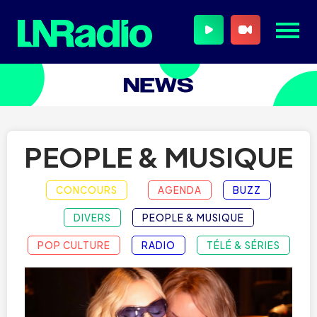
PEOPLE & MUSIQUE
CONCOURS
AGENDA
BUZZ
DIVERS
PEOPLE & MUSIQUE
POP CULTURE
RADIO
TÉLÉ & SÉRIES