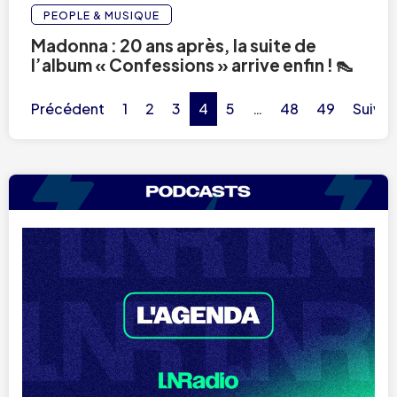
PEOPLE & MUSIQUE
Madonna : 20 ans après, la suite de
l’album « Confessions » arrive enfin ! 👠
Précédent
1
2
3
4
5
…
48
49
Suivan