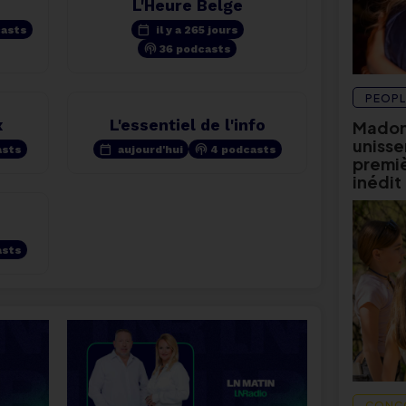
L'Heure Belge
calendar_today
casts
il y a 265 jours
podcasts
36 podcasts
PEOPL
x
L'essentiel de l'info
Madon
unissen
calendar_today
podcasts
asts
aujourd'hui
4 podcasts
premièr
inédit
asts
CONC