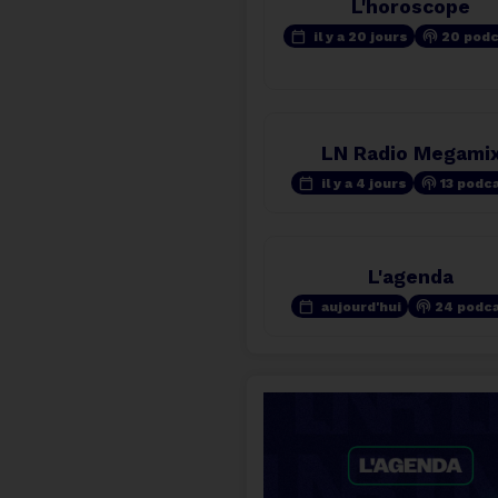
L'horoscope
calendar_today
podcasts
il y a 20 jours
20 pod
LN Radio Megami
calendar_today
podcasts
il y a 4 jours
13 podc
L'agenda
calendar_today
podcasts
aujourd'hui
24 podc