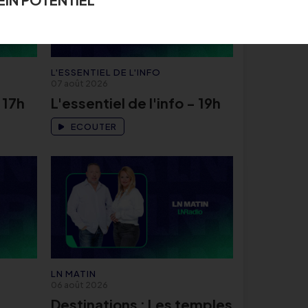
L'ESSENTIEL DE L'INFO
07 août 2026
 17h
L'essentiel de l'info - 19h
ECOUTER
LN MATIN
06 août 2026
Destinations : Les temples