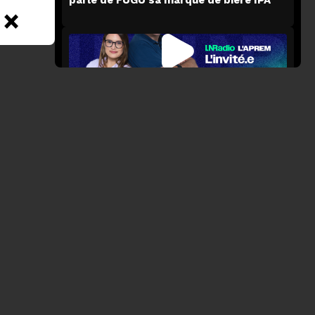
×
LN L'APREM
26 juin 2026
Stéphane Demoustier nous parle de son
film La Chaleur
LN L'APREM
24 juin 2026
Gaya Jiji nous parle de son film
l'Etrangère