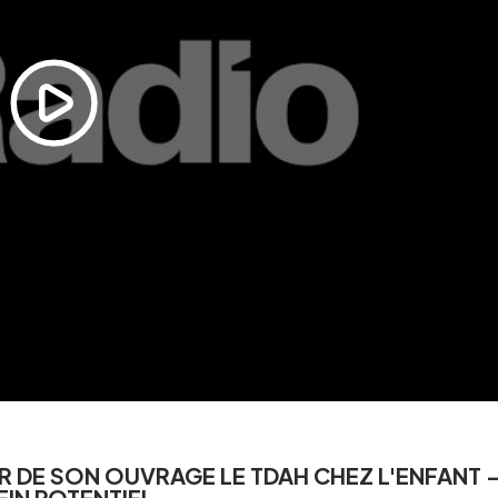
Vandestraete
ECOUTER
L'ESSENTIEL DE L'INFO
07 août 2026
- 15h
L'essentiel de l'info - 16h
ECOUTER
R DE SON OUVRAGE LE TDAH CHEZ L'ENFANT 
EIN POTENTIEL