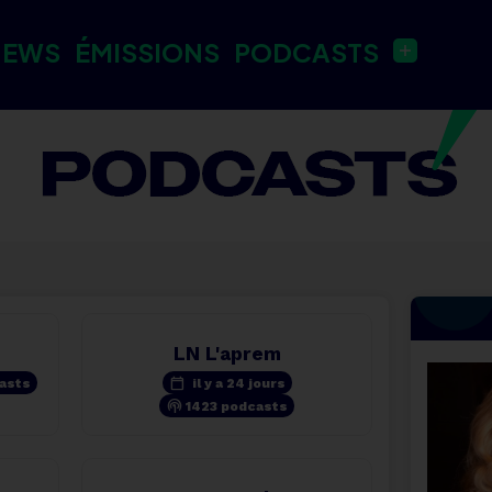
NEWS
ÉMISSIONS
PODCASTS
LN L'aprem
calendar_today
asts
il y a 24 jours
podcasts
1423 podcasts