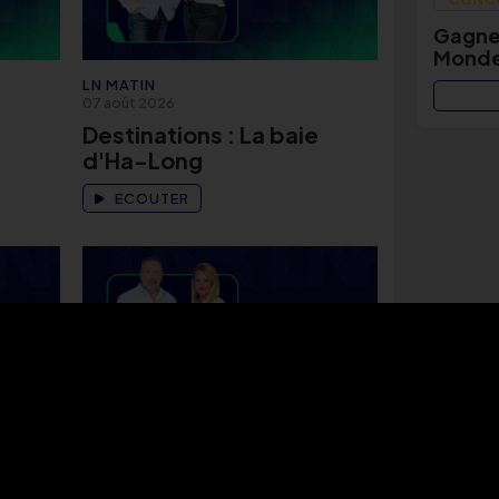
Gagnez
Monde
LN MATIN
07 août 2026
Destinations : La baie
d'Ha-Long
ECOUTER
LN MATIN
07 août 2026
a
Actu Eco avec Juliette