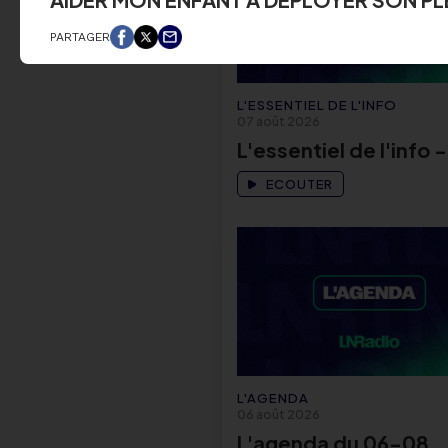
PARTAGER
L'ESSENTIEL DE L'INFO
07 août 2026
L'essentiel de l'info -
ECOUTER
L'AGENDA
06 août 2026
L'agenda du 06-08