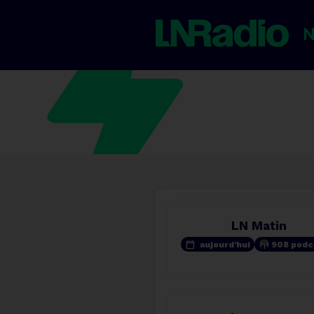
LN Matin
calendar_today
podcasts
aujourd'hui
908 podc