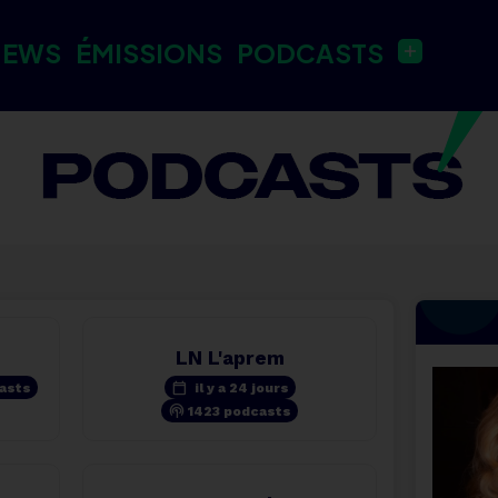
NEWS
ÉMISSIONS
PODCASTS
LN L'aprem
calendar_today
asts
il y a 24 jours
podcasts
1423 podcasts