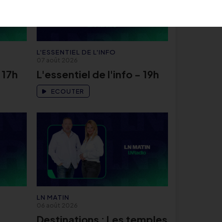
L'ESSENTIEL DE L'INFO
07 août 2026
 17h
L'essentiel de l'info - 19h
ECOUTER
LN MATIN
06 août 2026
Destinations : Les temples