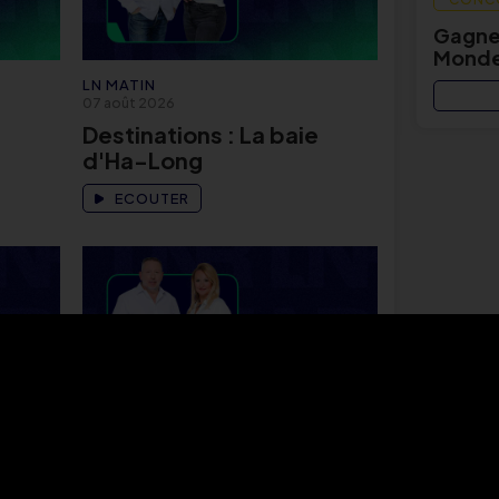
Gagnez
Monde
LN MATIN
07 août 2026
Destinations : La baie
d'Ha-Long
ECOUTER
LN MATIN
07 août 2026
a
Actu Eco avec Juliette