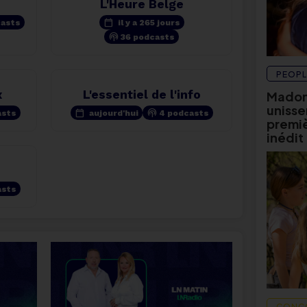
L'Heure Belge
calendar_today
casts
il y a 265 jours
podcasts
36 podcasts
PEOPL
x
L'essentiel de l'info
Madon
unissen
calendar_today
podcasts
asts
aujourd'hui
4 podcasts
premièr
inédit
asts
CONC