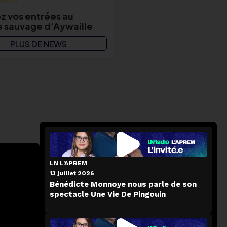
 vos entrées au
 sauvage d’Aywaille
PLUS DE NEWS
LN L'APREM
13 juillet 2026
Bénédicte Monnoye nous parle de son
spectacle Une Vie De Pingouin