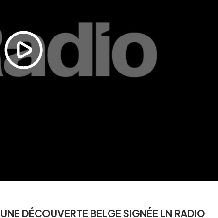
Vandestraete
ECOUTER
L'ESSENTIEL DE L'INFO
07 août 2026
- 15h
L'essentiel de l'info - 16h
ECOUTER
 UNE DÉCOUVERTE BELGE SIGNÉE LN RADIO