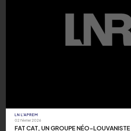
pizza napolitaine
ECOUTER
L'ESSENTIEL DE L'INFO
07 août 2026
L'essentiel de l'info 
ECOUTER
LN L'APREM
02 février 2026
FAT CAT, UN GROUPE NÉO-LOUVANISTE