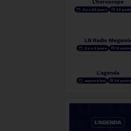
L'horoscope
calendar_today
podcasts
il y a 20 jours
20 pod
LN Radio Megami
calendar_today
podcasts
il y a 4 jours
13 podc
L'agenda
calendar_today
podcasts
aujourd'hui
24 podc