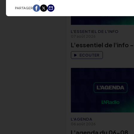
PARTAGER
L'ESSENTIEL DE L'INFO
07 août 2026
L'essentiel de l'info -
ECOUTER
L'AGENDA
06 août 2026
L'agenda du 06-08