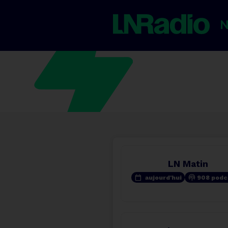
LN Matin
calendar_today
podcasts
aujourd'hui
908 podc