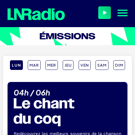
L
UN
M
AR
M
ER
J
EU
V
EN
S
AM
D
IM
04h / 06h
Redécouvrez les meilleurs souvenirs de la chanson