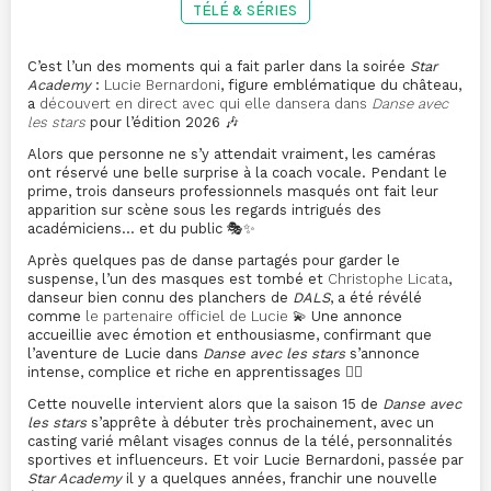
TÉLÉ & SÉRIES
C’est l’un des moments qui a fait parler dans la soirée
Star
Academy
:
Lucie Bernardoni
, figure emblématique du château,
a
découvert en direct avec qui elle dansera dans
Danse avec
les stars
pour l’édition 2026 🎶
Alors que personne ne s’y attendait vraiment, les caméras
ont réservé une belle surprise à la coach vocale. Pendant le
prime, trois danseurs professionnels masqués ont fait leur
apparition sur scène sous les regards intrigués des
académiciens… et du public 🎭✨
Après quelques pas de danse partagés pour garder le
suspense, l’un des masques est tombé et
Christophe Licata
,
danseur bien connu des planchers de
DALS
, a été révélé
comme
le partenaire officiel de Lucie
💫 Une annonce
accueillie avec émotion et enthousiasme, confirmant que
l’aventure de Lucie dans
Danse avec les stars
s’annonce
intense, complice et riche en apprentissages 👯‍♂️
Cette nouvelle intervient alors que la saison 15 de
Danse avec
les stars
s’apprête à débuter très prochainement, avec un
casting varié mêlant visages connus de la télé, personnalités
sportives et influenceurs. Et voir Lucie Bernardoni, passée par
Star Academy
il y a quelques années, franchir une nouvelle