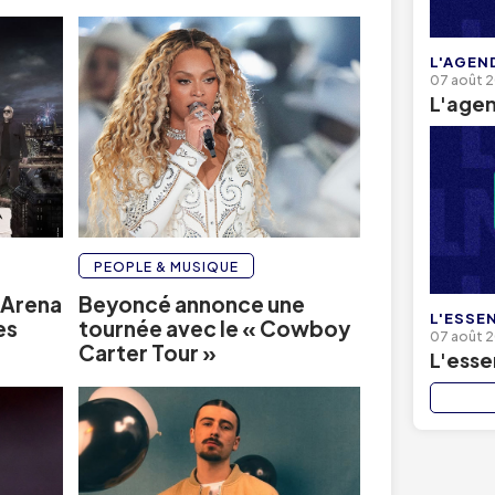
L'AGEN
07 août 
L'age
PEOPLE & MUSIQUE
’Arena
Beyoncé annonce une
L'ESSEN
es
tournée avec le « Cowboy
07 août 
Carter Tour »
L'essen