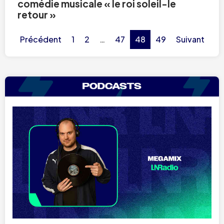
comédie musicale « le roi soleil-le
retour »
Précédent
1
2
…
47
48
49
Suivant