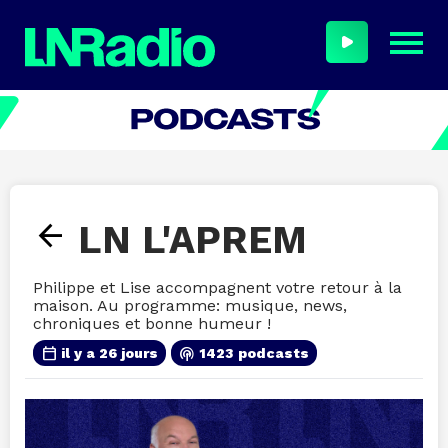
arrow_back
LN L'APREM
Philippe et Lise accompagnent votre retour à la
maison. Au programme: musique, news,
chroniques et bonne humeur !
calendar_today
podcasts
il y a 26 jours
1423 podcasts