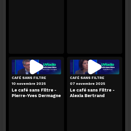
LN MATIN
06 août 2026
Actu people avec Jean-Pierre Tordeur
CAFÉ SANS FILTRE
CAFÉ SANS FILTRE
10 novembre 2025
07 novembre 2025
ECOUTER
Le café sans Filtre -
Le café sans Filtre -
Pierre-Yves Dermagne
Alexia Bertrand