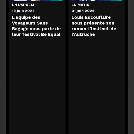
LN L'APREM
LN MATIN
19 juin 2026
01 juin 2026
LN Radio Megamix
L'essentiel de l'info
L'Equipe des
Louis Escouflaire
Voyageurs Sans
nous présente son
calendar_today
calendar_today
il y a 5 jours
aujourd'hui
Bagage nous parle de
roman L'Instinct de
podcasts
podcasts
13 podcasts
4 podcasts
leur festival Be Equal
l'Autruche
L'agenda
calendar_today
aujourd'hui
podcasts
24 podcasts