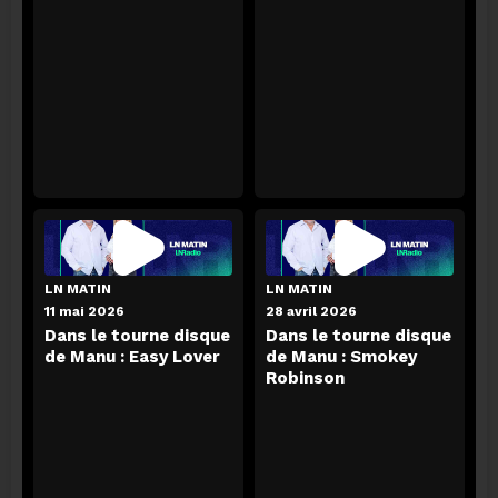
LN MATIN
06 août 2026
LN MATIN
LN MATIN
Actu people avec Jean-Pierre Tordeur
11 mai 2026
28 avril 2026
Dans le tourne disque
Dans le tourne disque
ECOUTER
de Manu : Easy Lover
de Manu : Smokey
Robinson