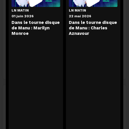
LN MATIN
LN MATIN
LN Radio Megamix
L'essentiel de l'info
01 juin 2026
22 mai 2026
Dans le tourne disque
Dans le tourne disque
calendar_today
calendar_today
il y a 5 jours
aujourd'hui
de Manu : Marilyn
de Manu : Charles
podcasts
podcasts
13 podcasts
4 podcasts
Monroe
Aznavour
L'agenda
calendar_today
aujourd'hui
podcasts
24 podcasts