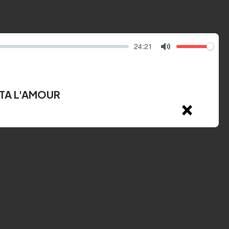
24:21
Mute
NTA L'AMOUR
×