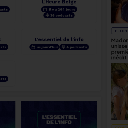
L'Heure Belge
calendar_today
asts
il y a 264 jours
podcasts
36 podcasts
PEOPL
x
L'essentiel de l'info
Madon
unissen
calendar_today
podcasts
asts
aujourd'hui
4 podcasts
premièr
inédit
asts
CONC