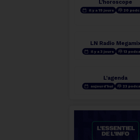
L'horoscope
calendar_today
podcasts
il y a 19 jours
20 podc
LN Radio Megami
calendar_today
podcasts
il y a 3 jours
13 podc
L'agenda
calendar_today
podcasts
aujourd'hui
23 podc