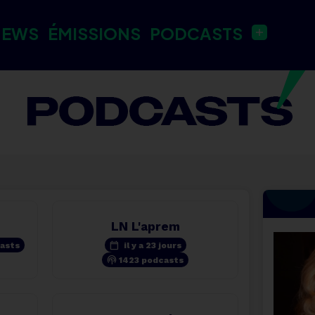
NEWS
ÉMISSIONS
PODCASTS
LN L'aprem
calendar_today
asts
il y a 23 jours
podcasts
1423 podcasts