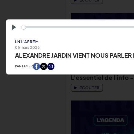
ECOUTER
Play
LN L'APREM
05 mars 2026
ALEXANDRE JARDIN VIENT NOUS PARLER
L'ESSENTIEL DE L'INFO
PARTAGER
06 août 2026
L'essentiel de l'info -
ECOUTER