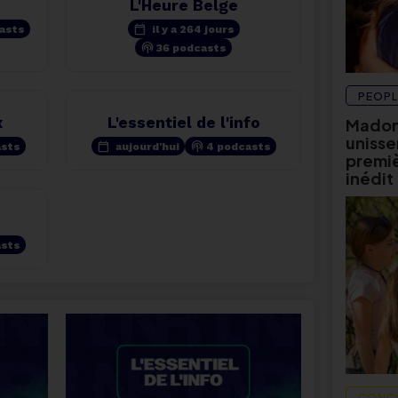
L'Heure Belge
calendar_today
asts
il y a 264 jours
podcasts
36 podcasts
PEOPL
x
L'essentiel de l'info
Madon
unissen
calendar_today
podcasts
asts
aujourd'hui
4 podcasts
premièr
inédit
asts
CONC