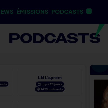
NEWS
ÉMISSIONS
PODCASTS
LN L'aprem
calendar_today
asts
il y a 23 jours
podcasts
1423 podcasts