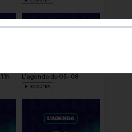
ECOUTER
L'AGENDA
05 août 2026
 11h
L'agenda du 05-08
ECOUTER