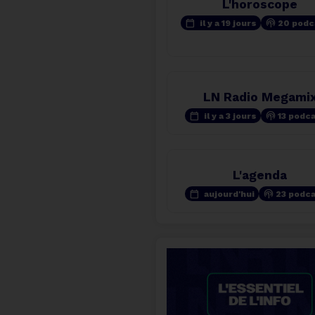
L'horoscope
calendar_today
podcasts
il y a 19 jours
20 podc
LN Radio Megami
calendar_today
podcasts
il y a 3 jours
13 podc
L'agenda
calendar_today
podcasts
aujourd'hui
23 podc