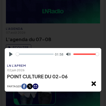
L'AGENDA
07 août 2026
L'agenda du 07-08
ECOUTER
01:58
Play
Mute
LN L'APREM
02 juin 2026
POINT CULTURE DU 02-06
×
PARTAGER