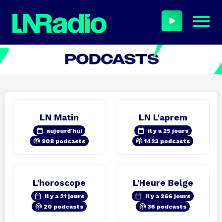
LN Matin
LN L'aprem
calendar_today
calendar_today
aujourd'hui
il y a 25 jours
podcasts
podcasts
908 podcasts
1423 podcasts
L'horoscope
L'Heure Belge
calendar_today
calendar_today
il y a 21 jours
il y a 266 jours
podcasts
podcasts
20 podcasts
36 podcasts