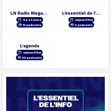
LN Radio Megamix
L'essentiel de l'info
calendar_today
calendar_today
il y a 5 jours
aujourd'hui
podcasts
podcasts
13 podcasts
4 podcasts
L'agenda
calendar_today
aujourd'hui
podcasts
24 podcasts