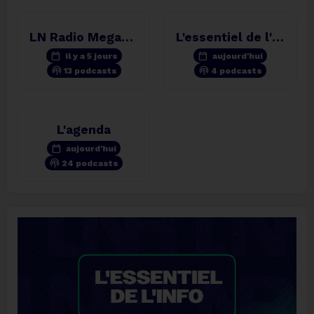
LN Radio Megamix
L'essentiel de l'info
calendar_today
calendar_today
il y a 5 jours
aujourd'hui
podcasts
podcasts
13 podcasts
4 podcasts
L'agenda
calendar_today
aujourd'hui
podcasts
24 podcasts