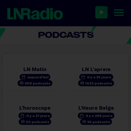
LN Matin
LN L'aprem
calendar_today
calendar_today
aujourd'hui
il y a 25 jours
podcasts
podcasts
908 podcasts
1423 podcasts
L'horoscope
L'Heure Belge
calendar_today
calendar_today
il y a 21 jours
il y a 266 jours
podcasts
podcasts
20 podcasts
36 podcasts