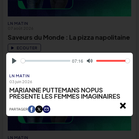
LN MATIN
07 août 2026
Saveurs du Monde : La pizza napolitaine
ECOUTER
07:16
Play
Mute
LN MATIN
03 juin 2026
MARIANNE PUTTEMANS NOPUS
PRÉSENTE LES FEMMES IMAGINAIRES
×
PARTAGER
LN MATIN