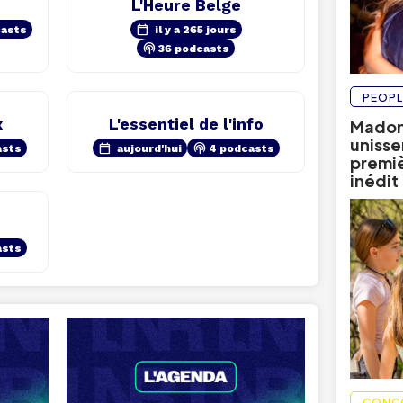
L'Heure Belge
calendar_today
casts
il y a 265 jours
podcasts
36 podcasts
PEOPL
x
L'essentiel de l'info
Madon
unissen
calendar_today
podcasts
asts
aujourd'hui
4 podcasts
premièr
inédit
asts
CONC