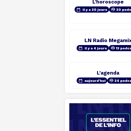
L'horoscope
calendar_today
podcasts
il y a 20 jours
20 pod
LN Radio Megami
calendar_today
podcasts
il y a 4 jours
13 podc
L'agenda
calendar_today
podcasts
aujourd'hui
24 podc