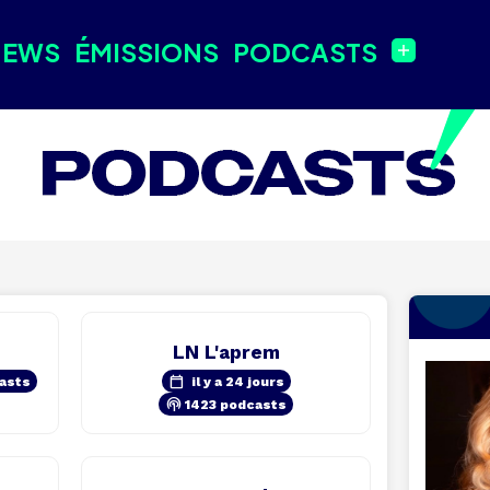
NEWS
ÉMISSIONS
PODCASTS
LN L'aprem
calendar_today
asts
il y a 24 jours
podcasts
1423 podcasts