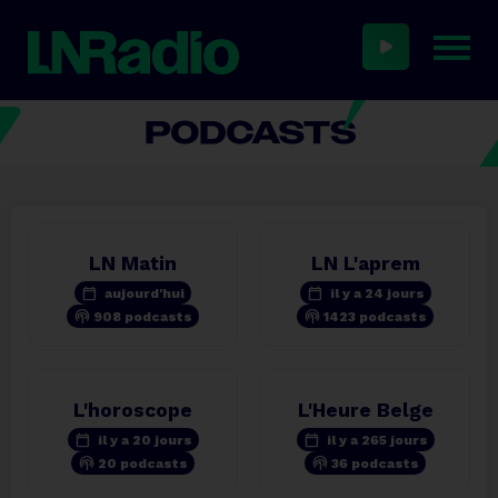
LN Matin
LN L'aprem
calendar_today
calendar_today
aujourd'hui
il y a 24 jours
podcasts
podcasts
908 podcasts
1423 podcasts
L'horoscope
L'Heure Belge
calendar_today
calendar_today
il y a 20 jours
il y a 265 jours
podcasts
podcasts
20 podcasts
36 podcasts