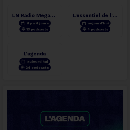
LN Radio Megamix
L'essentiel de l'info
calendar_today
calendar_today
il y a 4 jours
aujourd'hui
podcasts
podcasts
13 podcasts
4 podcasts
L'agenda
calendar_today
aujourd'hui
podcasts
24 podcasts