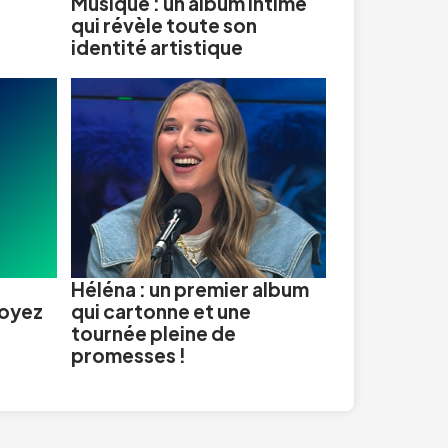
%
Musique : un album intime
qui révèle toute son
identité artistique
Héléna : un premier album
soyez
qui cartonne et une
tournée pleine de
promesses !