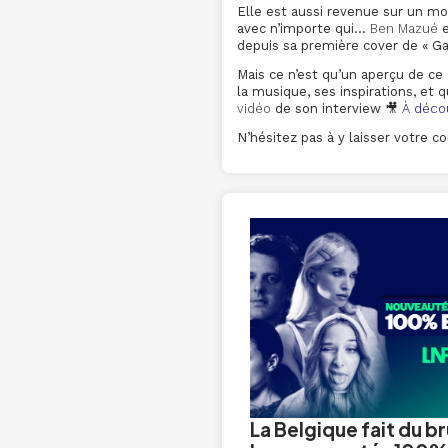
Elle est aussi revenue sur un 
avec n’importe qui…
Ben Mazué
e
depuis sa première cover de « Ga
Mais ce n’est qu’un aperçu de ce 
la musique, ses inspirations, et
vidéo
de son interview 🎥
À décou
N’hésitez pas à y laisser votre 
La Belgique fait du bru