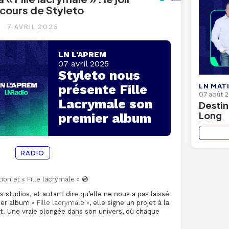
cours de Styleto
7 AVRIL 2025
LN L'APREM
07 avril 2025
Styleto nous
LN MAT
présente Fille
07 août 
Lacrymale son
Destin
Long
premier album
RADIO
on et « Fille lacrymale » 💿
 studios, et autant dire qu’elle ne nous a pas laissé
mier album
« Fille lacrymale »
, elle signe un projet à la
nt. Une vraie plongée dans son univers, où chaque