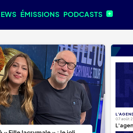
NEWS
ÉMISSIONS
PODCASTS
L'AGEN
07 août 
L'age
« Fille lacrymale » : le joli