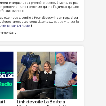
moment marquant : sa
première scène
, à Mons, et pas
n personne ! Une rencontre qui ne l’a jamais quittée
ffe aux autres ».
qu’elle nous a confié ! Pour découvrir son regard sur
 quelques anecdotes croustillantes…
clique vite sur la
vrir ici sur
LN Radio
⬇️
commentaire
it :
Linh dévoile La Boîte à