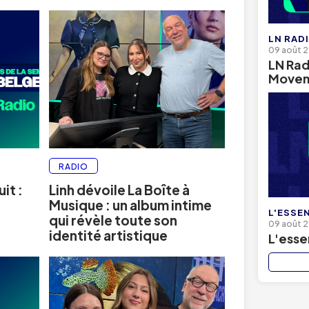
LN RAD
09 août 
LN Rad
Movem
RADIO
it :
Linh dévoile La Boîte à
%
Musique : un album intime
L'ESSEN
qui révèle toute son
09 août 
identité artistique
L'esse