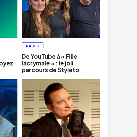
RADIO
De YouTube à « Fille
soyez
lacrymale » : le joli
parcours de Styleto