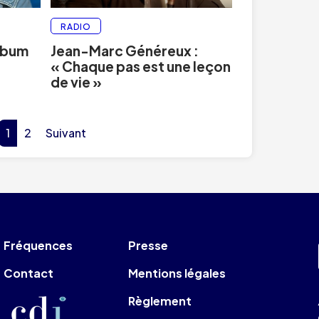
RADIO
album
Jean-Marc Généreux :
« Chaque pas est une leçon
de vie »
1
2
Suivant
Fréquences
Presse
Contact
Mentions légales
Règlement