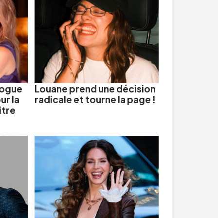
nogue
Louane prend une décision
ur la
radicale et tourne la page !
itre