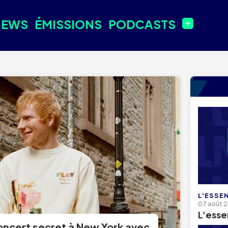
NEWS
ÉMISSIONS
PODCASTS
L'ESSEN
07 août 
L'esse
oncert secret à New York avec