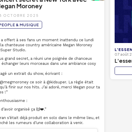
egan Moroney
8 OCTOBRE 2025
PEOPLE & MUSIQUE
 a offert à ses fans un moment inattendu ce lundi
ec la chanteuse country américaine Megan Moroney
L'ESSEN
dSuper Studio.
07 août 
us grand secret, a réuni une poignée de chanceux
L'esse
es échanger leurs morceaux dans une ambiance cosy
agé un extrait du show, écrivant :
c @megmoroney ce soir à @kidsuper. La règle était
u’à finir sur nos hits. J’ai adoré, merci Megan pour ta
es !”
enthousiasme :
d’avoir organisé ça 🙌❤️.”
an s’était déjà produit en solo dans le même lieu, et
ché les rumeurs d’une collaboration à venir.