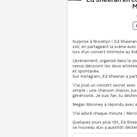
M
Surprise à Brooklyn ! Ed Sheeran
soir, en partageant la scène av
lors d’un concert intimiste au Ki
L’événement, organisé dans le pl
venus découvrir les deux artist
et spontanée.
Sur Instagram, Ed Sheeran a part
“J’ai joué un concert secret ave
simple : une chanson chacun, jusq
générosité. Je suis fan, tu déchir
Megan Moroney a répondu avec 
“J’ai adoré chaque minute ! Merci 
Quelques jours plus tôt, Ed Sheer
ce nouveau duo a aussitôt déclen