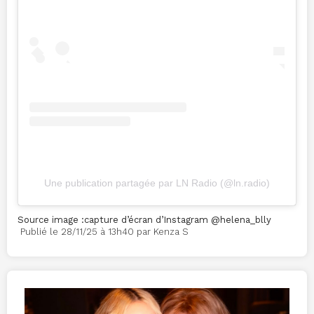
Une publication partagée par LN Radio (@ln.radio)
Source image :capture d’écran d’Instagram @helena_blly
Publié le 28/11/25 à 13h40 par Kenza S