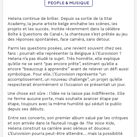
PEOPLE & MUSIQUE
Helena continue de briller. Depuis sa sortie de la Star
Academy, la jeune artiste belge enchaîne les scènes, les
projets et les succès. Invitée récemment dans la célèbre
Boîte à Questions de Canal+, la chanteuse s’est prêtée au jeu
des réponses spontanées, face caméra, sans détour.
Parmi les questions posées, une revient souvent chez ses
fans : pourrait-elle représenter la Belgique à l’Eurovision ?
Helena n’a pas éludé le sujet. Très honnête, elle explique
qu’elle ne se sent “pas encore prête”, estimant qu’elle a
encore “beaucoup à apprendre” avant de relever un défi aussi
symbolique. Pour elle, l’Eurovision représente “un
accomplissement, un nouveau challenge”, un projet qu’elle
respecterait énormément si l’occasion se présentait un jour.
Une chose est sûre : l’idée ne la laisse pas indifférente. Elle
ne ferme aucune porte, mais souhaite avancer étape par
étape, toujours avec la même humilité qui séduit le public
depuis ses débuts.
Entre ses concerts, son premier album salué par les critiques
et son arrivée dans le fauteuil rouge de
The Voice Kids
,
Helena construit sa carrière avec sérieux et douceur.
L’Eurovision pourra peut-être attendre… mais la possibilité