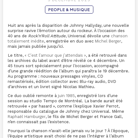
PEOPLE & MUSIQUE
Huit ans après la disparition de Johnny Hallyday, une nouvelle
surprise ravive l’émotion autour du rockeur. À l’occasion des
40 ans de
Rock’n’Roll Attitude
, Universal dévoile une
chanson
totalement inédite
, enregistrée en duo avec
Michel Berger
,
mais jamais publiée jusqu’ici.
Le titre,
« C’est l’amour que j’attendais »
, a été retrouvé dans
les archives du label avant d’être révélé ce 4 décembre. Un
45 tours sort spécialement pour l’occasion, accompagné
d’une grande réédition de l’album qui paraîtra le 19 décembre.
Au programme : nouveaux pressages vinyles, CD
remastérisés, édition collector avec Blu-ray audio, DVD
d’archives et un livret signé Nicolas Mathieu.
Ce duo oublié remonte à
juin 1985
, enregistré lors d’une
session au studio Tempo de Montréal. La bande aurait été
retrouvée « par hasard », comme l’explique Xavier Perrot,
responsable du catalogue de Johnny chez Universal. Même
Raphaël Hamburger
, le fils de Michel Berger et France Gall,
n’en connaissait pas l’existence.
Pourquoi la chanson n’avait-elle jamais vu le jour ? À l’époque,
l’équipe artistique avait choisi de ne pas l’intégrer à l’album