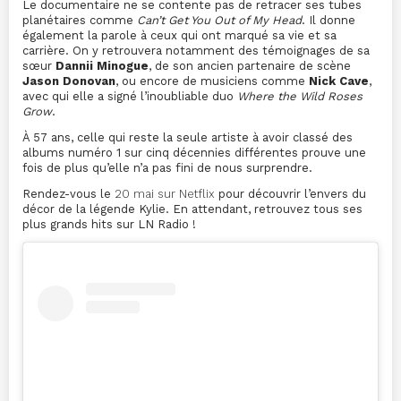
Le documentaire ne se contente pas de retracer ses tubes
planétaires comme
Can’t Get You Out of My Head
. Il donne
également la parole à ceux qui ont marqué sa vie et sa
carrière. On y retrouvera notamment des témoignages de sa
sœur
Dannii Minogue
, de son ancien partenaire de scène
Jason Donovan
, ou encore de musiciens comme
Nick Cave
,
avec qui elle a signé l’inoubliable duo
Where the Wild Roses
Grow
.
À 57 ans, celle qui reste la seule artiste à avoir classé des
albums numéro 1 sur cinq décennies différentes prouve une
fois de plus qu’elle n’a pas fini de nous surprendre.
Rendez-vous le
20 mai sur Netflix
pour découvrir l’envers du
décor de la légende Kylie. En attendant, retrouvez tous ses
plus grands hits sur LN Radio !