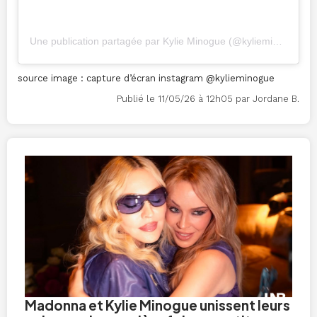
Une publication partagée par Kylie Minogue (@kylieminogue)
source image : capture d’écran instagram @kylieminogue
Publié le 11/05/26 à 12h05 par Jordane B.
Madonna et Kylie Minogue unissent leurs