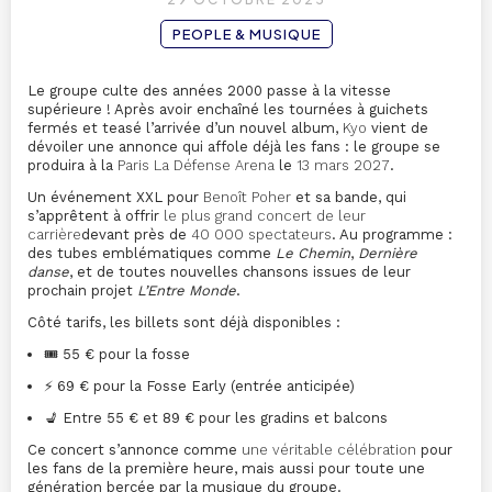
PEOPLE & MUSIQUE
Le groupe culte des années 2000 passe à la vitesse
supérieure ! Après avoir enchaîné les tournées à guichets
fermés et teasé l’arrivée d’un nouvel album,
Kyo
vient de
dévoiler une annonce qui affole déjà les fans : le groupe se
produira à la
Paris La Défense Arena
le
13 mars 2027
.
Un événement XXL pour
Benoît Poher
et sa bande, qui
s’apprêtent à offrir
le plus grand concert de leur
carrière
devant près de
40 000 spectateurs
. Au programme :
des tubes emblématiques comme
Le Chemin
,
Dernière
danse
, et de toutes nouvelles chansons issues de leur
prochain projet
L’Entre Monde
.
Côté tarifs, les billets sont déjà disponibles :
🎟️ 55 € pour la fosse
⚡ 69 € pour la Fosse Early (entrée anticipée)
💺 Entre 55 € et 89 € pour les gradins et balcons
Ce concert s’annonce comme
une véritable célébration
pour
les fans de la première heure, mais aussi pour toute une
génération bercée par la musique du groupe.