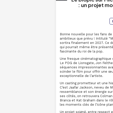
: un projet m
Bonne nouvelle pour les fans de 
ambitieux que prévu ! Intitulé “M
sortira finalement en 2027. Ce d
qui pourrait même être présenté 
fascinante du roi de la pop.
Une fresque cinématographique 
Le PDG de Lionsgate, Jon Felth
séquences impressionnantes avai
scinder le film pour offrir une œu
exceptionnelle de l’artiste.
Un casting prometteur et une his
C’est Jaafar Jackson, neveu de Mi
ressemblance et son énergie sur 
ses côtés, on retrouvera Colman
Branca et Kat Graham dans le rôle
les moments clés de l’icône plan
Un projet soigné, entre respect e