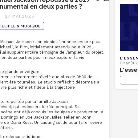
onumental en deux parties ?
27 MAI 2025
PEOPLE & MUSIQUE
Michael Jackson : son biopic s’annonce encore plus
ichael”, le film, initialement attendu pour 2025,
élai supplémentaire témoigne de l’ampleur du projet,
en deux parties pour mieux explorer la vie
L'ESSEN
09 août 
L'esse
de grande envergure
eimer, a récemment révélé que plus de 3h30 de
ent été tournées. Le studio réfléchit désormais à
vre plus riche et fidèle à la trajectoire
toire portée par la famille Jackson
chael, qui endossera le rôle principal. Sa
scène ont déjà conquis les équipes de production. À
 Domingo en Joe Jackson, Miles Teller en John
 de Diana Ross. Un casting solide pour faire revivre
étaire.
t exigence artistique