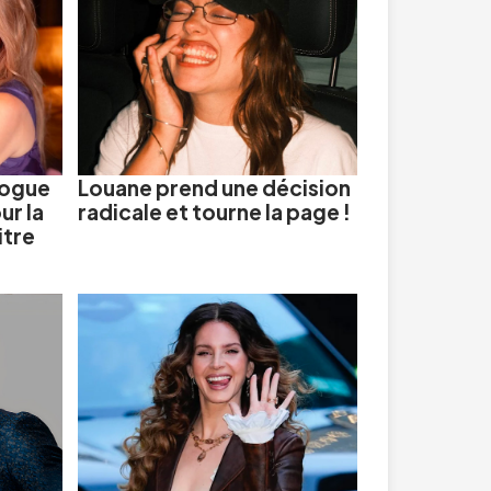
nogue
Louane prend une décision
ur la
radicale et tourne la page !
itre