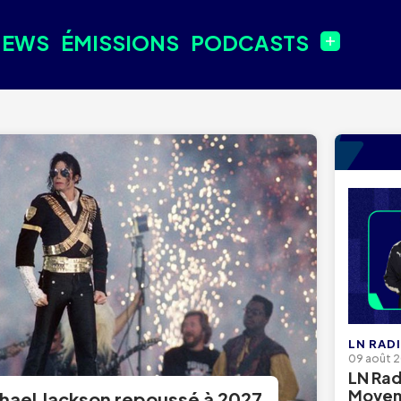
NEWS
ÉMISSIONS
PODCASTS
LN RAD
09 août 
LN Rad
Movem
chael Jackson repoussé à 2027