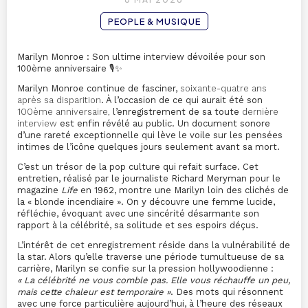
PEOPLE & MUSIQUE
Marilyn Monroe : Son ultime interview dévoilée pour son
100ème anniversaire 🎙️✨
Marilyn Monroe continue de fasciner,
soixante-quatre ans
après sa disparition
. À l’occasion de ce qui aurait été son
100ème anniversaire,
l’enregistrement de sa toute
dernière
interview
est enfin révélé au public. Un document sonore
d’une rareté exceptionnelle qui lève le voile sur les pensées
intimes de l’icône quelques jours seulement avant sa mort.
C’est un trésor de la pop culture qui refait surface. Cet
entretien, réalisé par le journaliste Richard Meryman pour le
magazine
Life
en 1962, montre une Marilyn loin des clichés de
la « blonde incendiaire ». On y découvre une femme lucide,
réfléchie, évoquant avec une sincérité désarmante son
rapport à la célébrité, sa solitude et ses espoirs déçus.
L’intérêt de cet enregistrement réside dans la vulnérabilité de
la star. Alors qu’elle traverse une période tumultueuse de sa
carrière, Marilyn se confie sur la pression hollywoodienne :
« La célébrité ne vous comble pas. Elle vous réchauffe un peu,
mais cette chaleur est temporaire »
. Des mots qui résonnent
avec une force particulière aujourd’hui, à l’heure des réseaux