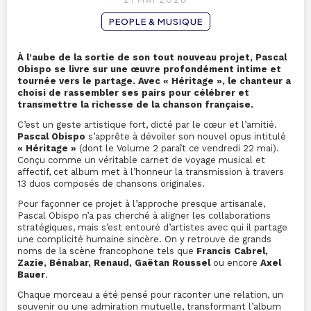
PEOPLE & MUSIQUE
À l’aube de la sortie de son tout nouveau projet, Pascal
Obispo se livre sur une œuvre profondément intime et
tournée vers le partage. Avec « Héritage », le chanteur a
choisi de rassembler ses pairs pour célébrer et
transmettre la richesse de la chanson française.
C’est un geste artistique fort, dicté par le cœur et l’amitié.
Pascal Obispo
s’apprête à dévoiler son nouvel opus intitulé
« Héritage »
(dont le Volume 2 paraît ce vendredi 22 mai).
Conçu comme un véritable carnet de voyage musical et
affectif, cet album met à l’honneur la transmission à travers
13 duos composés de chansons originales.
Pour façonner ce projet à l’approche presque artisanale,
Pascal Obispo n’a pas cherché à aligner les collaborations
stratégiques, mais s’est entouré d’artistes avec qui il partage
une complicité humaine sincère. On y retrouve de grands
noms de la scène francophone tels que
Francis Cabrel,
Zazie, Bénabar, Renaud, Gaëtan Roussel
ou encore
Axel
Bauer
.
Chaque morceau a été pensé pour raconter une relation, un
souvenir ou une admiration mutuelle, transformant l’album