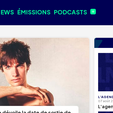
NEWS
ÉMISSIONS
PODCASTS
L'AGEN
07 août 
L'age
 dévoile la date de sortie de