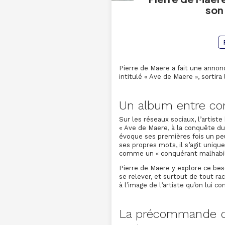
son
Pierre de Maere a fait une annon
intitulé « Ave de Maere », sortir
Un album entre con
Sur les réseaux sociaux, l’artiste
« Ave de Maere, à la conquête d
évoque ses premières fois un peu
ses propres mots, il s’agit uniqu
comme un « conquérant malhabil
Pierre de Maere y explore ce beso
se relever, et surtout de tout ra
à l’image de l’artiste qu’on lui c
La précommande dé