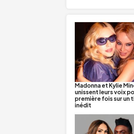
Madonna et Kylie Mi
unissent leurs voix po
première fois sur un t
inédit