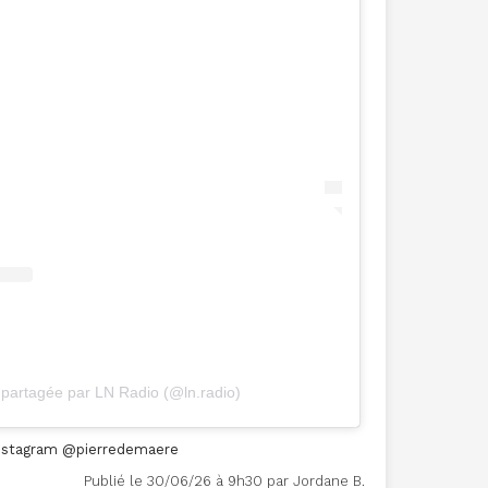
 partagée par LN Radio (@ln.radio)
 instagram @pierredemaere
Publié le 30/06/26 à 9h30 par Jordane B.