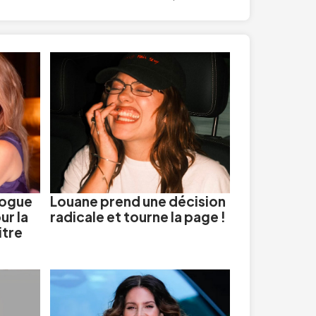
nogue
Louane prend une décision
ur la
radicale et tourne la page !
itre