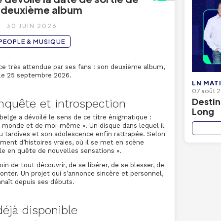
 deuxième album
30 JUIN 2026
PEOPLE & MUSIQUE
ce très attendue par ses fans : son deuxième album,
a le 25 septembre 2026.
LN MAT
07 août 
Destin
quête et introspection
Long
 belge a dévoilé le sens de ce titre énigmatique :
u monde et de moi-même ». Un disque dans lequel il
 tardives et son adolescence enfin rattrapée. Selon
ement d’histoires vraies, où il se met en scène
e en quête de nouvelles sensations ».
in de tout découvrir, de se libérer, de se blesser, de
conter. Un projet qui s’annonce sincère et personnel,
onnaît depuis ses débuts.
jà disponible