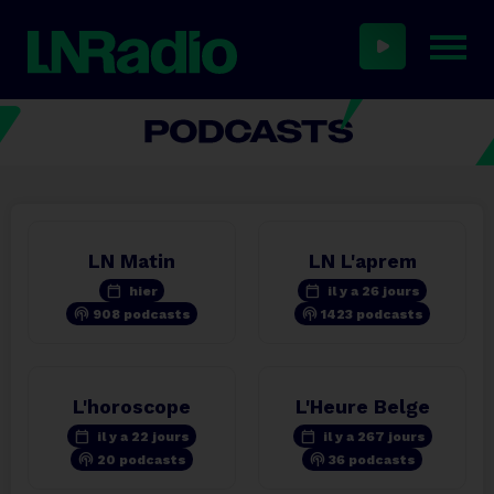
LN Matin
LN L'aprem
calendar_today
calendar_today
hier
il y a 26 jours
podcasts
podcasts
908 podcasts
1423 podcasts
L'horoscope
L'Heure Belge
calendar_today
calendar_today
il y a 22 jours
il y a 267 jours
podcasts
podcasts
20 podcasts
36 podcasts