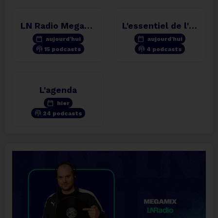
LN Radio Megamix
L'essentiel de l'info
calendar_today
calendar_today
aujourd'hui
aujourd'hui
podcasts
podcasts
15 podcasts
4 podcasts
L'agenda
calendar_today
hier
podcasts
24 podcasts