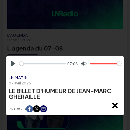
L'AGENDA
07 août 2026
L'agenda du 07-08
ECOUTER
07:06
Play
Mute
LN MATIN
07 avril 2026
LE BILLET D'HUMEUR DE JEAN-MARC
GHERAILLE
×
PARTAGER