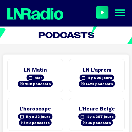
LN Matin
LN L'aprem
calendar_today
calendar_today
hier
il y a 26 jours
podcasts
podcasts
908 podcasts
1423 podcasts
L'horoscope
L'Heure Belge
calendar_today
calendar_today
il y a 22 jours
il y a 267 jours
podcasts
podcasts
20 podcasts
36 podcasts