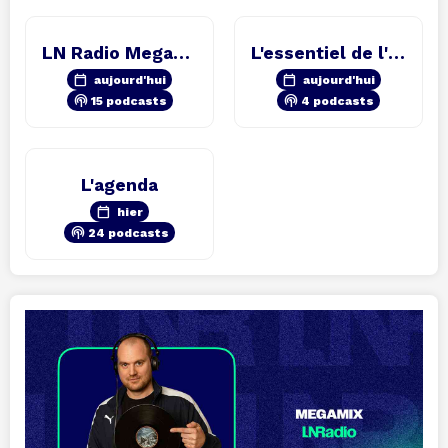
LN Radio Megamix
L'essentiel de l'info
calendar_today
calendar_today
aujourd'hui
aujourd'hui
podcasts
podcasts
15 podcasts
4 podcasts
L'agenda
calendar_today
hier
podcasts
24 podcasts