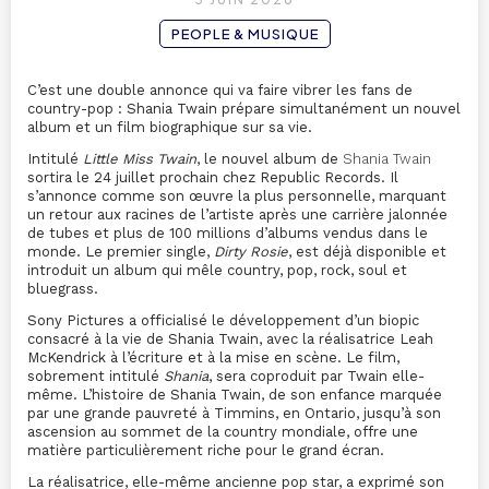
PEOPLE & MUSIQUE
C’est une double annonce qui va faire vibrer les fans de
country-pop : Shania Twain prépare simultanément un nouvel
album et un film biographique sur sa vie.
Intitulé
Little Miss Twain
, le nouvel album de
Shania Twain
sortira le 24 juillet prochain chez Republic Records. Il
s’annonce comme son œuvre la plus personnelle, marquant
un retour aux racines de l’artiste après une carrière jalonnée
de tubes et plus de 100 millions d’albums vendus dans le
monde. Le premier single,
Dirty Rosie
, est déjà disponible et
introduit un album qui mêle country, pop, rock, soul et
bluegrass.
Sony Pictures a officialisé le développement d’un biopic
consacré à la vie de Shania Twain, avec la réalisatrice Leah
McKendrick à l’écriture et à la mise en scène. Le film,
sobrement intitulé
Shania
, sera coproduit par Twain elle-
même. L’histoire de Shania Twain, de son enfance marquée
par une grande pauvreté à Timmins, en Ontario, jusqu’à son
ascension au sommet de la country mondiale, offre une
matière particulièrement riche pour le grand écran.
La réalisatrice, elle-même ancienne pop star, a exprimé son