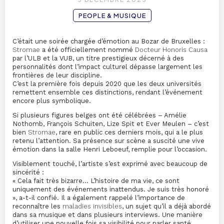
PEOPLE & MUSIQUE
C’était une soirée chargée d’émotion au Bozar de Bruxelles :
Stromae
a été officiellement nommé
Docteur Honoris Causa
par l’ULB et la VUB, un titre prestigieux décerné à des
personnalités dont l’impact culturel dépasse largement les
frontières de leur discipline.
C’est la première fois depuis 2020 que les deux universités
remettent ensemble ces distinctions, rendant l’événement
encore plus symbolique.
Si plusieurs figures belges ont été célébrées – Amélie
Nothomb, François Schuiten, Lize Spit et Ever Meulen – c’est
bien
Stromae
, rare en public ces derniers mois, qui a le plus
retenu l’attention. Sa présence sur scène a suscité une vive
émotion dans la salle Henri Leboeuf, remplie pour l’occasion.
Visiblement touché, l’artiste s’est exprimé avec beaucoup de
sincérité :
« Cela fait très bizarre… L’histoire de ma vie, ce sont
uniquement des événements inattendus. Je suis très honoré
», a-t-il confié. Il a également rappelé l’importance de
reconnaître les
maladies invisibles
, un sujet qu’il a déjà abordé
dans sa musique et dans plusieurs interviews. Une manière
d’utiliser une nouvelle fois sa visibilité pour parler santé