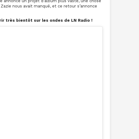
gle annonce un projet d’album plus vaste, une chose
 de Zazie nous avait manqué, et ce retour s’annonce
r très bientôt sur les ondes de LN Radio !