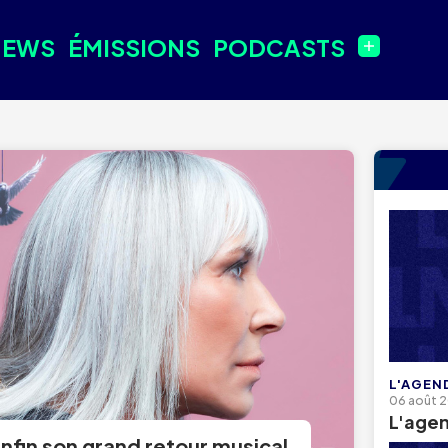
NEWS
ÉMISSIONS
PODCASTS
L'AGEN
06 août 
L'age
nfin son grand retour musical