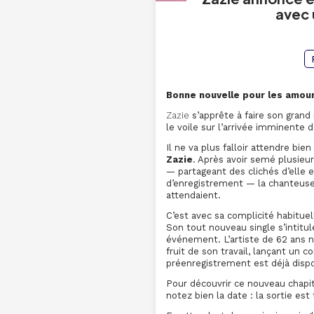
avec 
Bonne nouvelle pour les amour
Zazie
s’apprête à faire son grand 
le voile sur l’arrivée imminente
Il ne va plus falloir attendre bi
Zazie
. Après avoir semé plusieur
— partageant des clichés d’elle en
d’enregistrement — la chanteuse 
attendaient.
C’est avec sa complicité habitue
Son tout nouveau single s’intitu
événement. L’artiste de 62 ans n
fruit de son travail, lançant un 
préenregistrement est déjà dispo
Pour découvrir ce nouveau chapit
notez bien la date : la sortie est