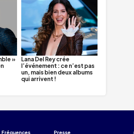
mble »
Lana Del Rey crée
en
l’événement : ce n’est pas
un, mais bien deux albums
qui arrivent !
Fréquences
Presse