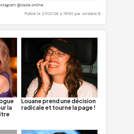
nstagram @zazie.online
Publié le 21/05/26 à 11h55 par Jordane B.
nogue
Louane prend une décision
ur la
radicale et tourne la page !
itre