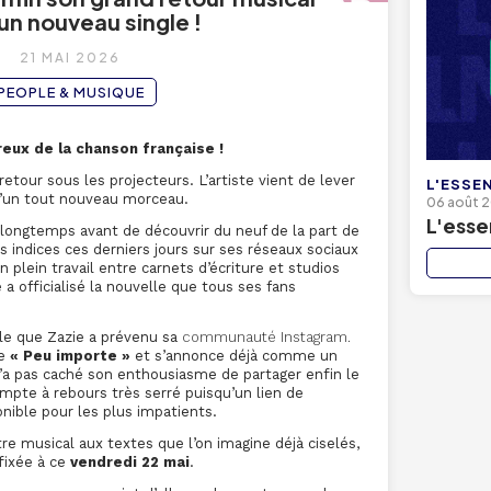
un nouveau single !
21 MAI 2026
PEOPLE & MUSIQUE
eux de la chanson française !
retour sous les projecteurs. L’artiste vient de lever
L'ESSEN
 d’un tout nouveau morceau.
06 août 
L'essen
en longtemps avant de découvrir du neuf de la part de
s indices ces derniers jours sur ses réseaux sociaux
 plein travail entre carnets d’écriture et studios
a officialisé la nouvelle que tous ses fans
lle que Zazie a prévenu sa
communauté Instagram.
le
« Peu importe »
et s’annonce déjà comme un
’a pas caché son enthousiasme de partager enfin le
compte à rebours très serré puisqu’un lien de
nible pour les plus impatients.
re musical aux textes que l’on imagine déjà ciselés,
 fixée à ce
vendredi 22 mai
.