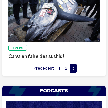
DIVERS
Ca va en faire des sushis !
Précédent
1
2
3